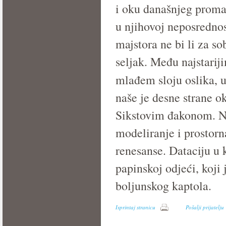
i oku današnjeg promat
u njihovoj neposrednost
majstora ne bi li za so
seljak. Među najstariji
mlađem sloju oslika, u
naše je desne strane o
Sikstovim đakonom. Na
modeliranje i prostorna
renesanse. Dataciju u 
papinskoj odjeći, koj
boljunskog kaptola.
Isprintaj stranicu
Pošalji prijatelju