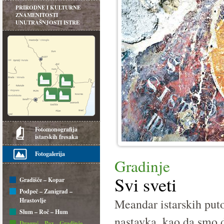
PRIRODNE I KULTURNE
ZNAMENITOSTI
UNUTRAŠNJOSTI ISTRE
Fotomonografija
istarskih fresaka
Fotogalerija
Gradinje
Svi sveti
Gradišče – Kopar
Podpeč – Zanigrad –
Hrastovlje
Meandar istarskih put
Slum – Roč – Hum
nastavka, kao da smo d
Draguć – Paz – Gradinje –