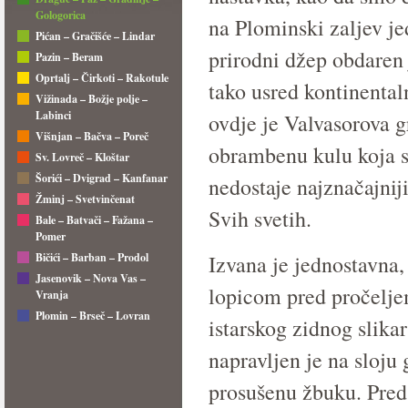
Gologorica
na Plominski zaljev je
Pićan – Gračišće – Lindar
prirodni džep obdaren
Pazin – Beram
Oprtalj – Čirkoti – Rakotule
tako usred kontinental
Vižinada – Božje polje –
Labinci
ovdje je Valvasorova g
Višnjan – Bačva – Poreč
obrambenu kulu koja se
Sv. Lovreč – Kloštar
Šorići – Dvigrad – Kanfanar
nedostaje najznačajnij
Žminj – Svetvinčenat
Svih svetih.
Bale – Batvači – Fažana –
Pomer
Bičići – Barban – Prodol
Izvana je jednostavna
Jasenovik – Nova Vas –
lopicom pred pročelje
Vranja
Plomin – Brseč – Lovran
istarskog zidnog slikars
napravljen je na sloju
prosušenu žbuku. Preds