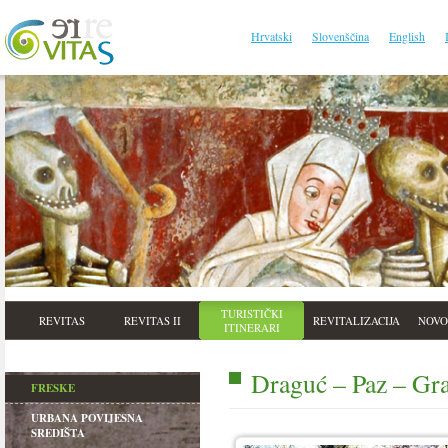
Hrvatski
Slovenščina
English
TURISTIČKI
REVITAS
REVITAS II
REVITALIZACIJA
NOVO
ITINERARI
Draguć – Paz – Gra
FRESKE
URBANA POVIJESNA
SREDIŠTA