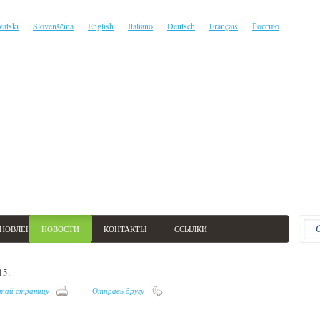
vatski
Slovenščina
English
Italiano
Deutsch
Français
Россию
АНОВЛЕНИЕ
НОВОСТИ
КОНТАКТЫ
ССЫЛКИ
15.
тай страницу
Отправь другу