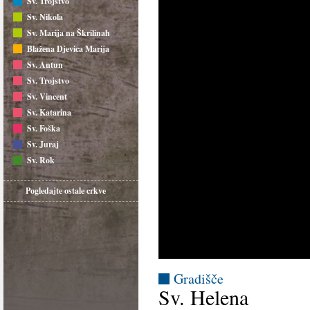
Sv. Trojstvo
Sv. Nikola
Sv. Marija na Škrilinah
Blažena Djevica Marija
Sv. Antun
Sv. Trojstvo
Sv. Vincent
Sv. Katarina
Sv. Foška
Sv. Juraj
Sv. Rok
Pogledajte ostale crkve
Gradišče
Sv. Helena