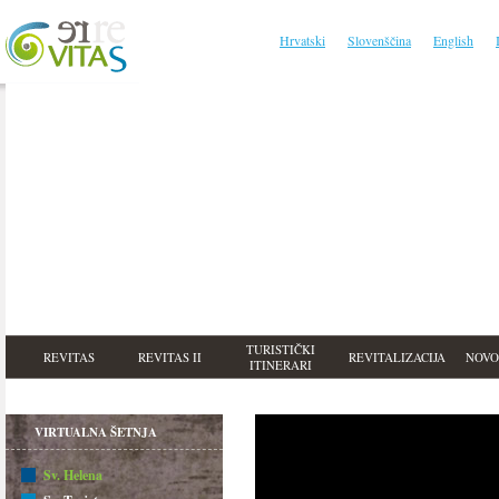
Hrvatski
Slovenščina
English
TURISTIČKI
REVITAS
REVITAS II
REVITALIZACIJA
NOVO
ITINERARI
VIRTUALNA ŠETNJA
Sv. Helena