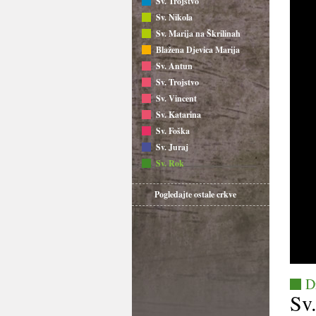
Sv. Trojstvo
Sv. Nikola
Sv. Marija na Škrilinah
Blažena Djevica Marija
Sv. Antun
Sv. Trojstvo
Sv. Vincent
Sv. Katarina
Sv. Foška
Sv. Juraj
Sv. Rok
Pogledajte ostale crkve
D
Sv