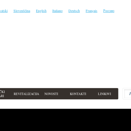
vatski
Slovenščina
English
Italiano
Deutsch
Français
Россию
ČKI
REVITALIZACIJA
NOVOSTI
KONTAKTI
LINKOVI
ARI