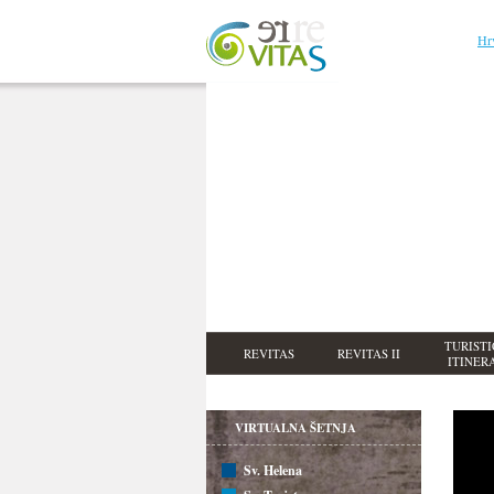
Hr
TURISTI
REVITAS
REVITAS II
ITINER
VIRTUALNA ŠETNJA
Sv. Helena